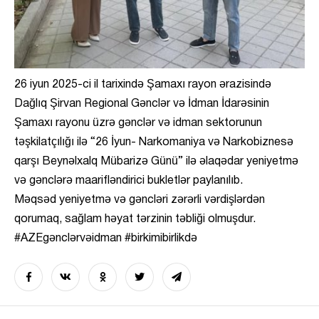
26 iyun 2025-ci il tarixində Şamaxı rayon ərazisində
Dağlıq Şirvan Regional Gənclər və İdman İdarəsinin
Şamaxı rayonu üzrə gənclər və idman sektorunun
təşkilatçılığı ilə “26 İyun- Narkomaniya və Narkobiznesə
qarşı Beynəlxalq Mübarizə Günü” ilə əlaqədar yeniyetmə
və gənclərə maarifləndirici bukletlər paylanılıb.
Məqsəd yeniyetmə və gəncləri zərərli vərdişlərdən
qorumaq, sağlam həyat tərzinin təbliği olmuşdur.
#AZEgənclərvəidman #birkimibirlikdə