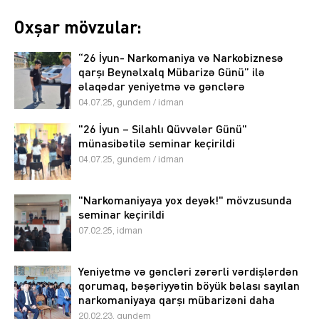
Oxşar mövzular:
“26 İyun- Narkomaniya və Narkobiznesə
qarşı Beynəlxalq Mübarizə Günü” ilə
əlaqədar yeniyetmə və gənclərə
maarifləndirici bukletlər paylanılıb
04.07.25, gundem / idman
"26 İyun – Silahlı Qüvvələr Günü"
münasibətilə seminar keçirildi
04.07.25, gundem / idman
"Narkomaniyaya yox deyək!" mövzusunda
seminar keçirildi
07.02.25, idman
Yeniyetmə və gəncləri zərərli vərdişlərdən
qorumaq, bəşəriyyətin böyük bəlası sayılan
narkomaniyaya qarşı mübarizəni daha
səmərəli təşkil etmək məqsədilə polis
20.02.23, gundem