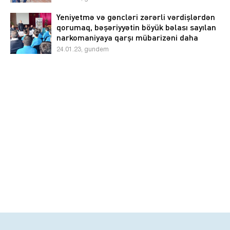
əməkdaşları tərəfindən maarifləndirici
görüşlər davam etdirilir
Yeniyetmə və gəncləri zərərli vərdişlərdən
qorumaq, bəşəriyyətin böyük bəlası sayılan
narkomaniyaya qarşı mübarizəni daha
səmərəli təşkil etmək məqsədilə polis
24.01.23, gundem
əməkdaşları tərəfindən maarifləndirici
görüşlər davam etdirilir