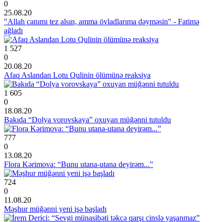
0
25.08.20
"Allah canımı tez alsın, amma övladlarıma dəyməsin" - Fatimə
ağladı
1 527
0
20.08.20
Afaq Aslandan Lotu Qulinin ölümünə reaksiya
1 605
0
18.08.20
Bakıda “Dolya vorovskaya” oxuyan müğənni tutuldu
777
0
13.08.20
Flora Kərimova: “Bunu utana-utana deyirəm...”
724
0
11.08.20
Məşhur müğənni yeni işə başladı