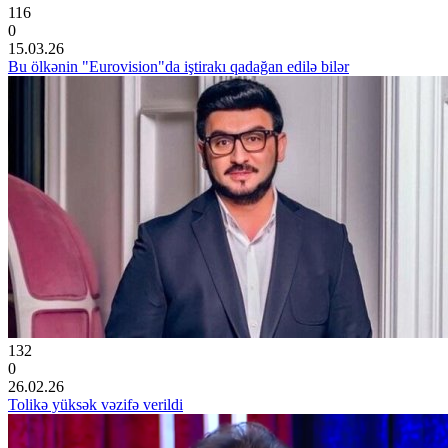
116
0
15.03.26
Bu ölkənin "Eurovision"da iştirakı qadağan edilə bilər
132
0
26.02.26
Tolikə yüksək vəzifə verildi