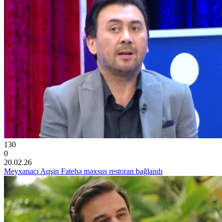
130
0
20.02.26
Meyxanaçı Aqşin Fatehə məxsus restoran bağlandı