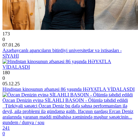
173
0
07.01.26
Azərbaycanlı aparıcıların bitirdiyi universitetlər və ixtisasları -
SİYAHI
180
0
05.12.25
Hindistan kinosunun əfsanəsi 86 yaşında HƏYATLA VİDALAŞDI
Özcan Denizin evinə SİLAHLI BASQIN - Ölümlə təhdid edildi
Türkiyəli sənətçi Özcan Deniz bu dəfə səhnə performansları ilə
deyil, ailə problemi ilə gündəmə gəlib. Ifaçının qardaşı Ercan Deniz
aralarında yaranan maddi mübahisə zəminində məşhur sənətçinin...
gundem / dunya / sou
241
0