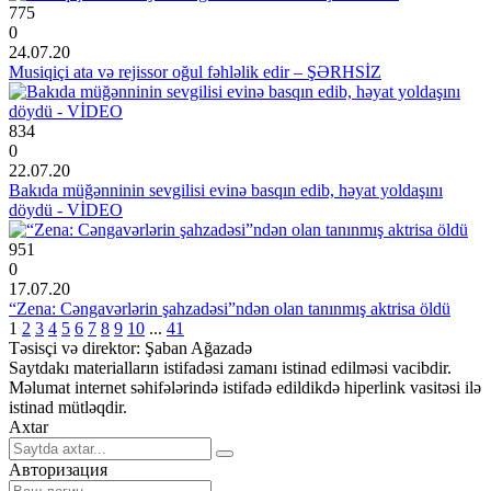
775
0
24.07.20
Musiqiçi ata və rejissor oğul fəhləlik edir – ŞƏRHSİZ
834
0
22.07.20
Bakıda müğənninin sevgilisi evinə basqın edib, həyat yoldaşını
döydü - VİDEO
951
0
17.07.20
“Zena: Cəngavərlərin şahzadəsi”ndən olan tanınmış aktrisa öldü
1
2
3
4
5
6
7
8
9
10
...
41
Təsisçi və direktor: Şaban Ağazadə
Saytdakı materialların istifadəsi zamanı istinad edilməsi vacibdir.
Məlumat internet səhifələrində istifadə edildikdə hiperlink vasitəsi ilə
istinad mütləqdir.
Axtar
Авторизация