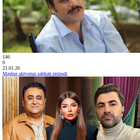
146
0
21.01.26
Məşhur aktyorun səhhəti pisləşdi