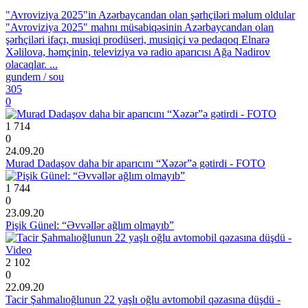
"Avroviziya 2025"in Azərbaycandan olan şərhçiləri məlum oldular
"Avroviziya 2025" mahnı müsabiqəsinin Azərbaycandan olan
şərhçiləri ifaçı, musiqi prodüseri, musiqiçi və pedaqoq Elnarə
Xəlilova, həmçinin, televiziya və radio aparıcısı Ağa Nadirov
olacaqlar. ...
gundem / sou
305
0
1 714
0
24.09.20
Murad Dadaşov daha bir aparıcını “Xəzər”ə gətirdi - FOTO
1 744
0
23.09.20
Pişik Günel: “Əvvəllər ağlım olmayıb”
2 102
0
22.09.20
Tacir Şahmalıoğlunun 22 yaşlı oğlu avtomobil qəzasına düşdü -