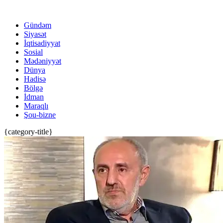
Gündəm
Siyasət
İqtisadiyyat
Sosial
Mədəniyyət
Dünya
Hadisə
Bölgə
İdman
Maraqlı
Şou-bizne
{category-title}