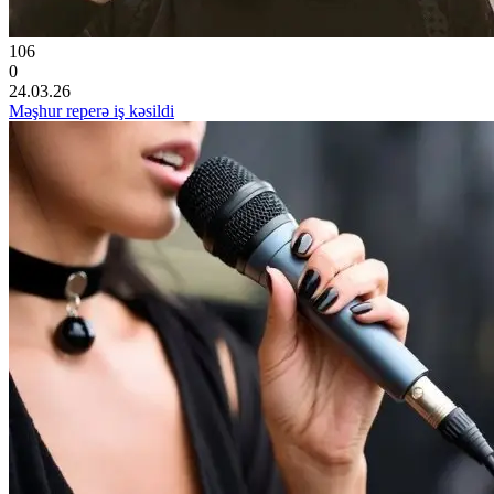
106
0
24.03.26
Məşhur reperə iş kəsildi