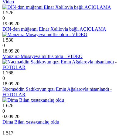
Video
1 526
0
19.09.20
DİN-dən müğənni Elnar Xəlilovla bağlı AÇIQLAMA
1 530
0
18.09.20
Mənzurə Musayeva müflis oldu - VİDEO
1 768
0
18.09.20
Nəcməddin Sadıkovun qızı Emin Ağalarovla nişanlandı -
FOTOLAR
1 626
0
02.09.20
Dima Bilan xəstəxanalıq oldu
1 517