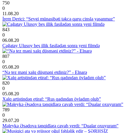
750
0
11.08.20
İrem Derici: “Sevgi münasibəti təkcə qarşı cinslə yaşanmaz”
843
0
06.08.20
Çağatay Ulusoy beş illik fasilədən sonra yeni filmdə
807
0
05.08.20
“Nə tez məni xalq düşməni etdiniz?” - Elnarə
820
0
05.08.20
Xalq artistindən etiraf: “Rus qadından övladım olub”
789
0
29.07.20
Məleykə Əsədova tənqidlərə cavab verdi: “Dualar oxuyuram”