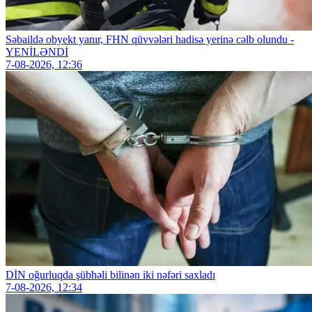
Səbaildə obyekt yanır, FHN qüvvələri hadisə yerinə cəlb olundu -
YENİLƏNDİ
7-08-2026, 12:36
DİN oğurluqda şübhəli bilinən iki nəfəri saxladı
7-08-2026, 12:34