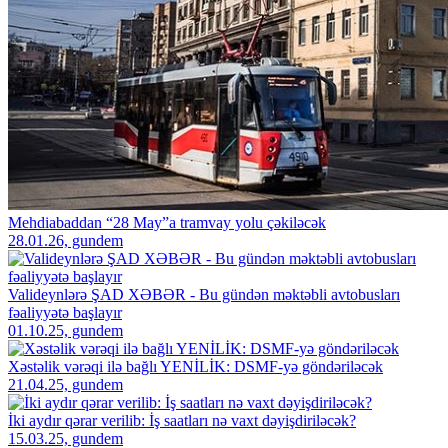
Mehdiabaddan “28 May”a tramvay yolu çəkiləcək
28.01.26, gundem
Valideynlərə ŞAD XƏBƏR - Bu gündən məktəbli avtobusları
fəaliyyətə başlayır
01.10.25, gundem
Xəstəlik vərəqi ilə bağlı YENİLİK: DSMF-yə göndəriləcək
21.04.25, gundem
İki aydır qərar verilib: İş saatları nə vaxt dəyişdiriləcək?
15.03.25, gundem