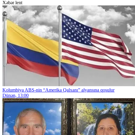
Xəbər lent
Kolumbiya ABŞ-nin “Amerika Qalxanı” alyansına qoşulur
Dünən, 13:00