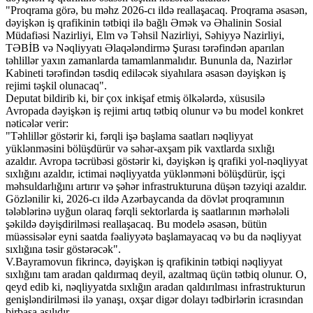
"Proqrama görə, bu məhz 2026-cı ildə reallaşacaq. Proqrama əsasən,
dəyişkən iş qrafikinin tətbiqi ilə bağlı Əmək və Əhalinin Sosial
Müdafiəsi Nazirliyi, Elm və Təhsil Nazirliyi, Səhiyyə Nazirliyi,
TƏBİB və Nəqliyyatı Əlaqələndirmə Şurası tərəfindən aparılan
təhlillər yaxın zamanlarda tamamlanmalıdır. Bununla da, Nazirlər
Kabineti tərəfindən təsdiq ediləcək siyahılara əsasən dəyişkən iş
rejimi təşkil olunacaq".
Deputat bildirib ki, bir çox inkişaf etmiş ölkələrdə, xüsusilə
Avropada dəyişkən iş rejimi artıq tətbiq olunur və bu model konkret
nəticələr verir:
"Təhlillər göstərir ki, fərqli işə başlama saatları nəqliyyat
yüklənməsini bölüşdürür və səhər-axşam pik vaxtlarda sıxlığı
azaldır. Avropa təcrübəsi göstərir ki, dəyişkən iş qrafiki yol-nəqliyyat
sıxlığını azaldır, ictimai nəqliyyatda yüklənməni bölüşdürür, işçi
məhsuldarlığını artırır və şəhər infrastrukturuna düşən təzyiqi azaldır.
Gözlənilir ki, 2026-cı ildə Azərbaycanda da dövlət proqramının
tələblərinə uyğun olaraq fərqli sektorlarda iş saatlarının mərhələli
şəkildə dəyişdirilməsi reallaşacaq. Bu modelə əsasən, bütün
müəssisələr eyni saatda fəaliyyətə başlamayacaq və bu da nəqliyyat
sıxlığına təsir göstərəcək".
V.Bayramovun fikrincə, dəyişkən iş qrafikinin tətbiqi nəqliyyat
sıxlığını tam aradan qaldırmaq deyil, azaltmaq üçün tətbiq olunur. O,
qeyd edib ki, nəqliyyatda sıxlığın aradan qaldırılması infrastrukturun
genişləndirilməsi ilə yanaşı, oxşar digər dolayı tədbirlərin icrasından
birbaşa asılıdır.