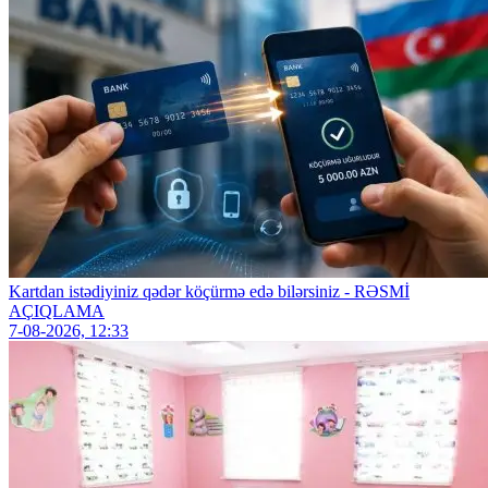
Kartdan istədiyiniz qədər köçürmə edə bilərsiniz - RƏSMİ
AÇIQLAMA
7-08-2026, 12:33