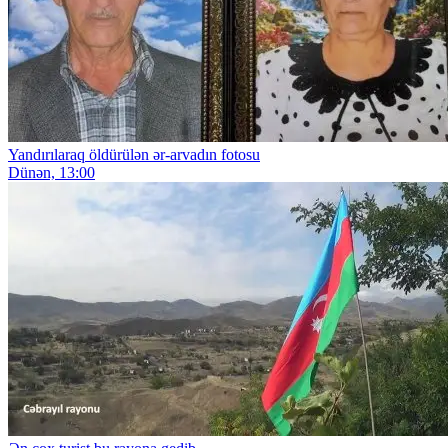
Yandırılaraq öldürülən ər-arvadın fotosu
Dünən, 13:00