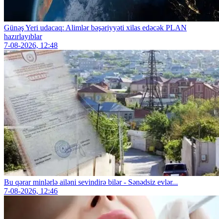
Günəş Yeri udacaq: Alimlər bəşəriyyəti xilas edəcək PLAN
hazırlayıblar
7-08-2026, 12:48
Bu qərar minlərlə ailəni sevindirə bilər - Sənədsiz evlər...
7-08-2026, 12:46