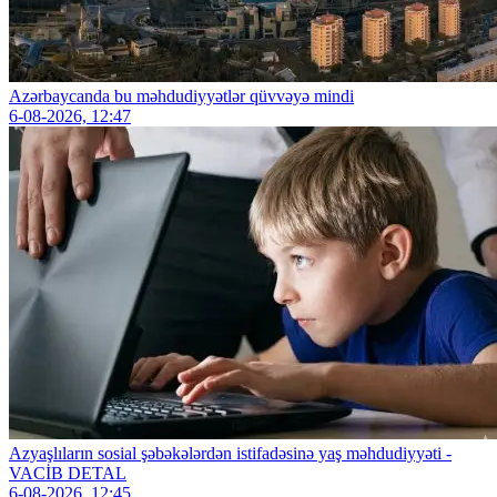
Azərbaycanda bu məhdudiyyətlər qüvvəyə mindi
6-08-2026, 12:47
Azyaşlıların sosial şəbəkələrdən istifadəsinə yaş məhdudiyyəti -
VACİB DETAL
6-08-2026, 12:45