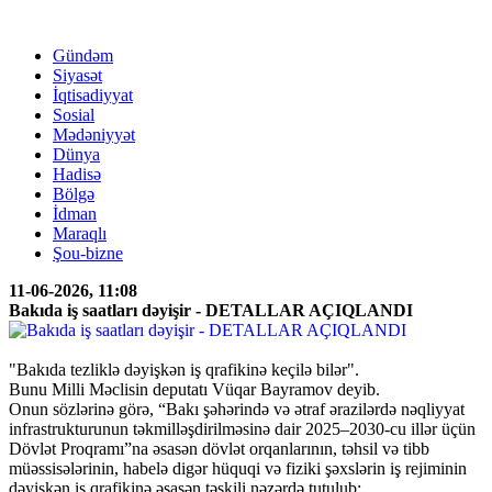
Gündəm
Siyasət
İqtisadiyyat
Sosial
Mədəniyyət
Dünya
Hadisə
Bölgə
İdman
Maraqlı
Şou-bizne
11-06-2026, 11:08
Bakıda iş saatları dəyişir - DETALLAR AÇIQLANDI
"Bakıda tezliklə dəyişkən iş qrafikinə keçilə bilər".
Bunu Milli Məclisin deputatı Vüqar Bayramov deyib.
Onun sözlərinə görə, “Bakı şəhərində və ətraf ərazilərdə nəqliyyat
infrastrukturunun təkmilləşdirilməsinə dair 2025–2030-cu illər üçün
Dövlət Proqramı”na əsasən dövlət orqanlarının, təhsil və tibb
müəssisələrinin, habelə digər hüquqi və fiziki şəxslərin iş rejiminin
dəyişkən iş qrafikinə əsasən təşkili nəzərdə tutulub: