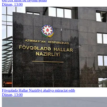
Ən çox turist bu rayona gedib
Dünən, 13:00
Fövqəladə Hallar Nazirliyi əhaliyə müraciət edib
Dünən, 13:00