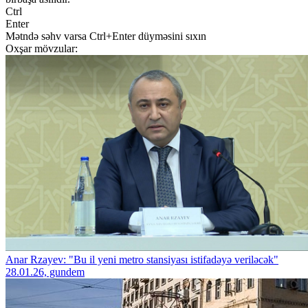
Ctrl
Enter
Mətndə səhv varsa Ctrl+Enter düyməsini sıxın
Oxşar mövzular:
Anar Rzayev: "Bu il yeni metro stansiyası istifadəyə veriləcək"
28.01.26, gundem