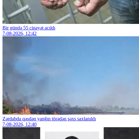
Bir gündə 55 cinayət açıldı
7-08-2026, 12:42
Zərdabda qəsdən yanğın törədən şəxs saxlanıldı
7-08-2026, 12:40