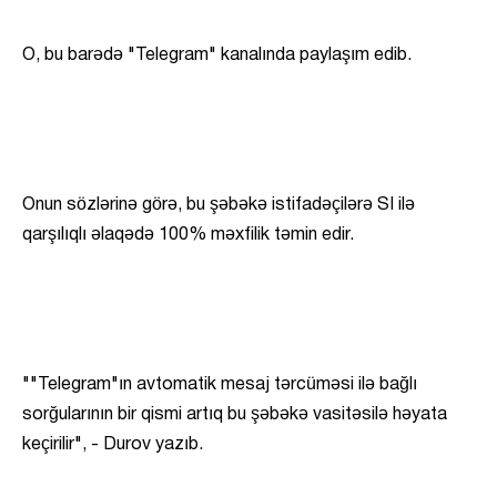
O, bu barədə "Telegram" kanalında paylaşım edib.
Onun sözlərinə görə, bu şəbəkə istifadəçilərə SI ilə
qarşılıqlı əlaqədə 100% məxfilik təmin edir.
""Telegram"ın avtomatik mesaj tərcüməsi ilə bağlı
sorğularının bir qismi artıq bu şəbəkə vasitəsilə həyata
keçirilir", - Durov yazıb.