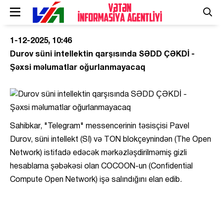
1-12-2025, 10:46
Durov süni intellektin qarşısında SƏDD ÇƏKDİ -
Şəxsi məlumatlar oğurlanmayacaq
Sahibkar, "Telegram" messencerinin təsisçisi Pavel
Durov, süni intellekt (SI) və TON blokçeynindən (The Open
Network) istifadə edəcək mərkəzləşdirilməmiş gizli
hesablama şəbəkəsi olan COCOON-un (Confidential
Compute Open Network) işə salındığını elan edib.