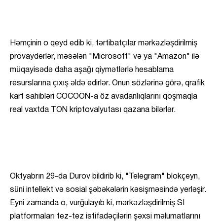
Həmçinin o qeyd edib ki, tərtibatçılar mərkəzləşdirilmiş
provayderlər, məsələn "Microsoft" və ya "Amazon" ilə
müqayisədə daha aşağı qiymətlərlə hesablama
resurslarına çıxış əldə edirlər. Onun sözlərinə görə, qrafik
kart sahibləri COCOON-a öz avadanlıqlarını qoşmaqla
real vaxtda TON kriptovalyutası qazana bilərlər.
Oktyabrın 29-da Durov bildirib ki, "Telegram" blokçeyn,
süni intellekt və sosial şəbəkələrin kəsişməsində yerləşir.
Eyni zamanda o, vurğulayıb ki, mərkəzləşdirilmiş SI
platformaları tez-tez istifadəçilərin şəxsi məlumatlarını