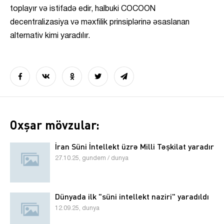
toplayır və istifadə edir, halbuki COCOON
decentralizasiya və məxfilik prinsiplərinə əsaslanan
alternativ kimi yaradılır.
Oxşar mövzular:
İran Süni İntellekt üzrə Milli Təşkilat yaradır
27.10.25, gundem / dunya
Dünyada ilk "süni intellekt naziri" yaradıldı
12.09.25, dunya