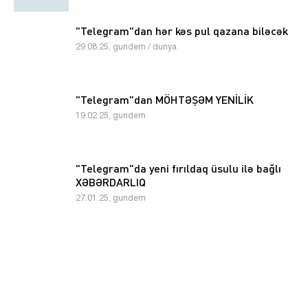
"Telegram"dan hər kəs pul qazana biləcək
29.08.25, gundem / dunya
"Telegram"dan MÖHTƏŞƏM YENİLİK
19.02.25, gundem
"Telegram"da yeni fırıldaq üsulu ilə bağlı
XƏBƏRDARLIQ
27.01.25, gundem