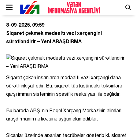
8-09-2025, 09:59
Siqaret çəkmək mədəaltı vəzi xərçəngini
sürətləndirir – Yeni ARAŞDIRMA
Siqaret çəkən insanlarda mədəaltı vəzi xərçəngi daha
sürətli inkişaf edir. Bu, siqaret tüstüsündəki toksinlərə
qarşı immun sisteminin spesifik reaksiyası ilə bağlıdır.
Bu barədə ABŞ-nin Roqel Xərçəng Mərkəzinin alimləri
araşdırmanın nəticəsinə uyğun elan ediblər.
Siçanlar üzərində aparılan təcrübələr göstərib ki, siqaret