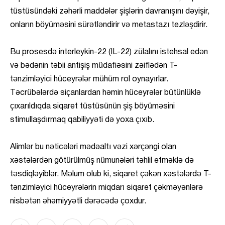
tüstüsündəki zəhərli maddələr şişlərin davranışını dəyişir,
onların böyüməsini sürətləndirir və metastazı tezləşdirir.
Bu prosesdə interleykin-22 (IL-22) zülalını istehsal edən
və bədənin təbii antişiş müdafiəsini zəiflədən T-
tənzimləyici hüceyrələr mühüm rol oynayırlar.
Təcrübələrdə siçanlardan həmin hüceyrələr bütünlüklə
çıxarıldıqda siqaret tüstüsünün şiş böyüməsini
stimullaşdırmaq qabiliyyəti də yoxa çıxıb.
Alimlər bu nəticələri mədəaltı vəzi xərçəngi olan
xəstələrdən götürülmüş nümunələri təhlil etməklə də
təsdiqləyiblər. Məlum olub ki, siqaret çəkən xəstələrdə T-
tənzimləyici hüceyrələrin miqdarı siqaret çəkməyənlərə
nisbətən əhəmiyyətli dərəcədə çoxdur.