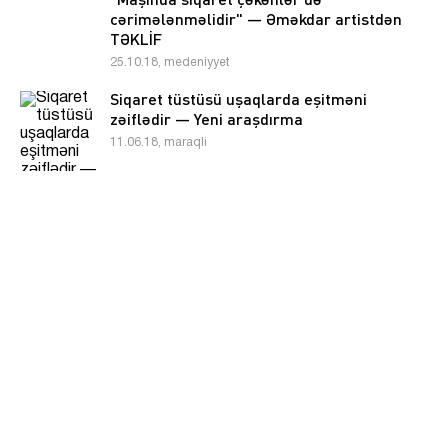
cərimələnməlidir" — Əməkdar artistdən
TƏKLİF
25.10.18, medeniyyet
Siqaret tüstüsü uşaqlarda eşitməni
zəiflədir — Yeni araşdırma
11.06.18, maraqli