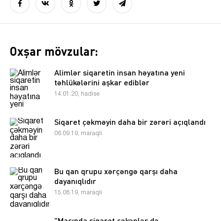
Oxşar mövzular:
Alimlər siqaretin insan həyatına yeni
təhlükələrini aşkar ediblər
14.01.20, hadise
Siqaret çəkməyin daha bir zərəri açıqlandı
06.09.19, maraqli
Bu qan qrupu xərçəngə qarşı daha
dayanıqlıdır
15.08.19, maraqli
"Maşında siqaret çəkənlər də