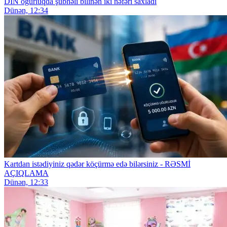
DİN oğurluqda şübhəli bilinən iki nəfəri saxladı
Dünən, 12:34
Kartdan istədiyiniz qədər köçürmə edə bilərsiniz - RƏSMİ
AÇIQLAMA
Dünən, 12:33