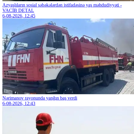
Azyaşlıların sosial şəbəkələrdən istifadəsinə yaş məhdudiyyəti -
VACİB DETAL
6-08-2026, 12:45
Nərimanov rayonunda yanğın baş verdi
6-08-2026, 12:43