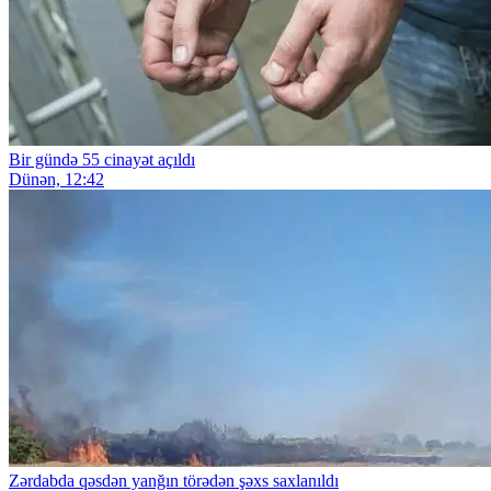
Bir gündə 55 cinayət açıldı
Dünən, 12:42
Zərdabda qəsdən yanğın törədən şəxs saxlanıldı