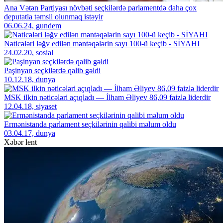
Ana Vətən Partiyası növbəti seçkilərdə parlamentdə daha çox
deputatla təmsil olunmaq istəyir
06.06.24, gundem
Nəticələri ləğv edilən məntəqələrin sayı 100-ü keçib - SİYAHI
24.02.20, sosial
Paşinyan seçkilərdə qalib gəldi
10.12.18, dunya
MSK ilkin nəticələri açıqladı — İlham Əliyev 86,09 faizlə liderdir
12.04.18, siyaset
Ermənistanda parlament seçkilərinin qalibi məlum oldu
03.04.17, dunya
Xəbər lent