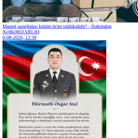
Maqnit qasırğaları kimlər üçün təhlükəlidir? - Həkimdən
XƏBƏRDARLIQ
6-08-2026, 12:39