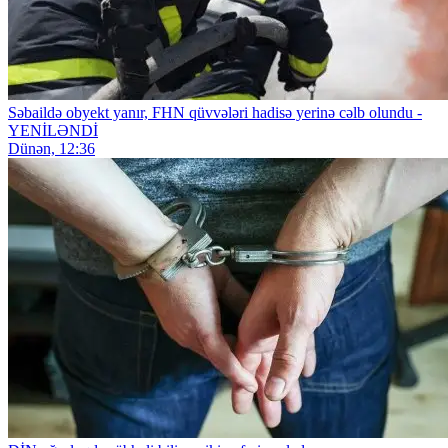
Səbaildə obyekt yanır, FHN qüvvələri hadisə yerinə cəlb olundu -
YENİLƏNDİ
Dünən, 12:36