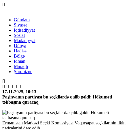
Gündəm
Siyasət
İqtisadiyyat
Sosial
Mədəniyyət
Dünya
Hadisə
Bölgə
İdman
Maraqlı
Şou-bizne
17-11-2025, 10:13
Paşinyanın partiyası bu seçkilərdə qalib gəldi: Hökuməti
təkbaşına quracaq
Ermənistan Mərkəzi Seçki Komissiyası Vaqarşapat seçkilərinin ilkin
nəticələrini dərc edib.