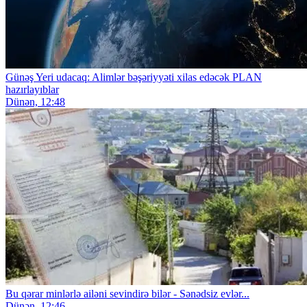
Günəş Yeri udacaq: Alimlər bəşəriyyəti xilas edəcək PLAN
hazırlayıblar
Dünən, 12:48
Bu qərar minlərlə ailəni sevindirə bilər - Sənədsiz evlər...
Dünən, 12:46