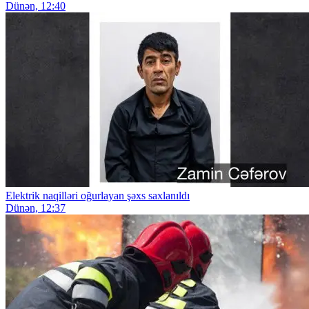
Dünən, 12:40
Elektrik naqilləri oğurlayan şəxs saxlanıldı
Dünən, 12:37