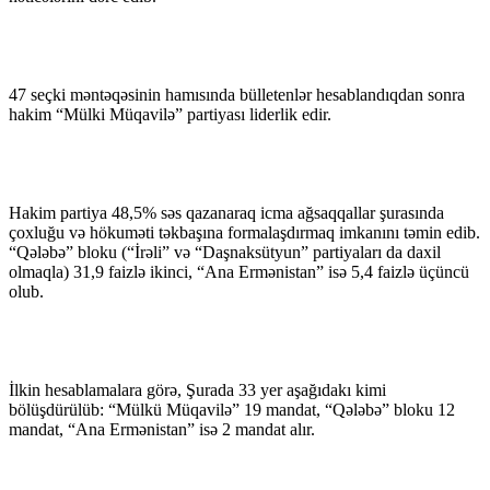
47 seçki məntəqəsinin hamısında bülletenlər hesablandıqdan sonra
hakim “Mülki Müqavilə” partiyası liderlik edir.
Hakim partiya 48,5% səs qazanaraq icma ağsaqqallar şurasında
çoxluğu və hökuməti təkbaşına formalaşdırmaq imkanını təmin edib.
“Qələbə” bloku (“İrəli” və “Daşnaksütyun” partiyaları da daxil
olmaqla) 31,9 faizlə ikinci, “Ana Ermənistan” isə 5,4 faizlə üçüncü
olub.
İlkin hesablamalara görə, Şurada 33 yer aşağıdakı kimi
bölüşdürülüb: “Mülkü Müqavilə” 19 mandat, “Qələbə” bloku 12
mandat, “Ana Ermənistan” isə 2 mandat alır.