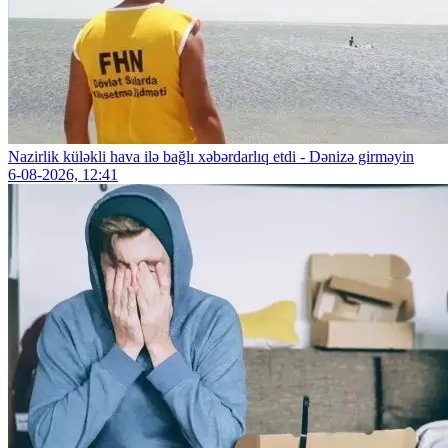
Nazirlik küləkli hava ilə bağlı xəbərdarlıq etdi - Dənizə girməyin
6-08-2026, 12:41