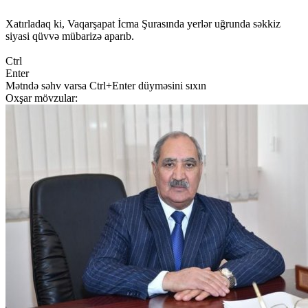
Xatırladaq ki, Vaqarşapat İcma Şurasında yerlər uğrunda səkkiz
siyasi qüvvə mübarizə aparıb.
Ctrl
Enter
Mətndə səhv varsa Ctrl+Enter düyməsini sıxın
Oxşar mövzular: