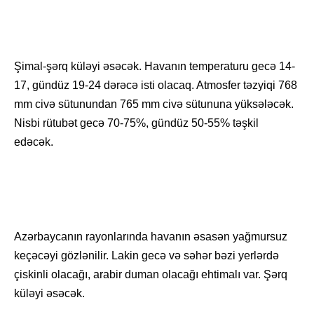
Şimal-şərq küləyi əsəcək. Havanın temperaturu gecə 14-
17, gündüz 19-24 dərəcə isti olacaq. Atmosfer təzyiqi 768
mm civə sütunundan 765 mm civə sütununa yüksələcək.
Nisbi rütubət gecə 70-75%, gündüz 50-55% təşkil
edəcək.
Azərbaycanın rayonlarında havanın əsasən yağmursuz
keçəcəyi gözlənilir. Lakin gecə və səhər bəzi yerlərdə
çiskinli olacağı, arabir duman olacağı ehtimalı var. Şərq
küləyi əsəcək.