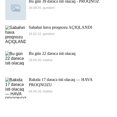
Bu gün 39 dərəcə isti olacaq - PROQNOZ
29.08.25, gundem
Sabahın hava proqnozu AÇIQLANDI
16.02.22, gundem
Bu gün 22 dərəcə isti olacaq
29.04.20, hadise
Bakıda 17 dərəcə isti olacaq — HAVA
PROQNOZU
04.04.20, hadise