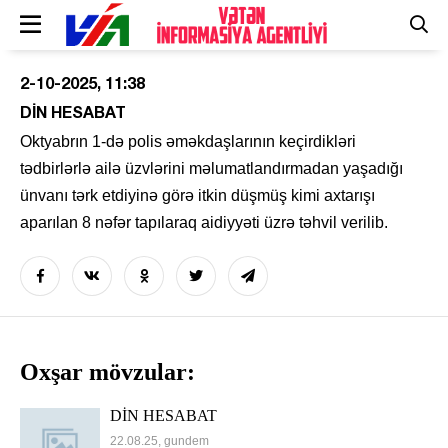
2-10-2025, 11:38
DİN HESABAT
Oktyabrın 1-də polis əməkdaşlarının keçirdikləri
tədbirlərlə ailə üzvlərini məlumatlandırmadan yaşadığı
ünvanı tərk etdiyinə görə itkin düşmüş kimi axtarışı
aparılan 8 nəfər tapılaraq aidiyyəti üzrə təhvil verilib.
Oxşar mövzular:
DİN HESABAT
22.08.25, gundem