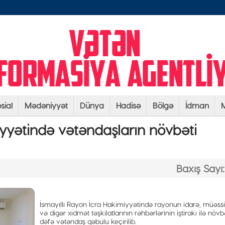
sial
Mədəniyyət
Dünya
Hadisə
Bölgə
İdman
M
iyyətində vətəndaşların növbəti
Baxış Sayı:
İsmayıllı Rayon İcra Hakimiyyətində rayonun idarə, müəss
və digər xidmət təşkilatlarının rəhbərlərinin iştirakı ilə növb
dəfə vətəndaş qəbulu keçirilib.