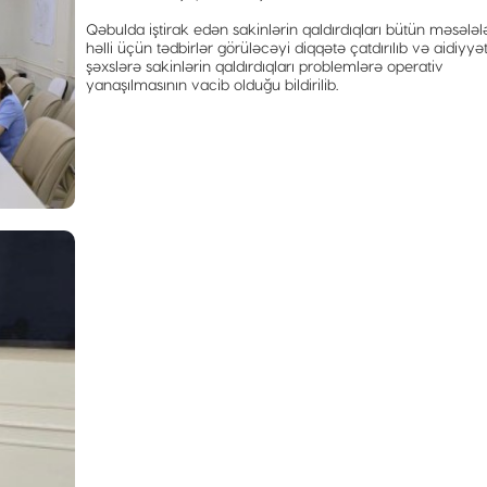
Qəbulda iştirak edən sakinlərin qaldırdıqları bütün məsələl
həlli üçün tədbirlər görüləcəyi diqqətə çatdırılıb və aidiyyət
şəxslərə sakinlərin qaldırdıqları problemlərə operativ
yanaşılmasının vacib olduğu bildirilib.