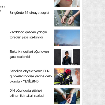
ərin
i
Bir gündə 55 cinayət açıldı
Zərdabda qəsdən yanğın
törədən şəxs saxlanıldı
Elektrik naqilləri oğurlayan
şəxs saxlanıldı
Səbaildə obyekt yanır, FHN
qüvvələri hadisə yerinə cəlb
olundu - YENİLƏNDİ
DİN oğurluqda şübhəli
bilinən iki nəfəri saxladı