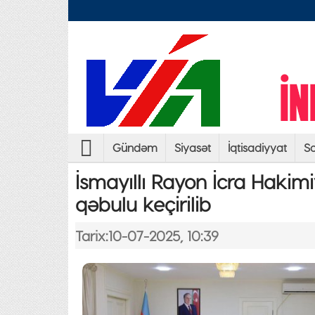
Gündəm
Siyasət
İqtisadiyyat
So
İsmayıllı Rayon İcra Hakim
qəbulu keçirilib
Tarix:10-07-2025, 10:39