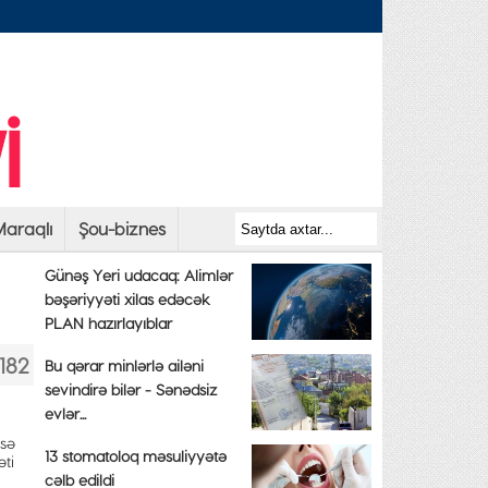
araqlı
Şou-biznes
Günəş Yeri udacaq: Alimlər
bəşəriyyəti xilas edəcək
PLAN hazırlayıblar
182
Bu qərar minlərlə ailəni
sevindirə bilər - Sənədsiz
evlər...
isə
13 stomatoloq məsuliyyətə
əti
cəlb edildi