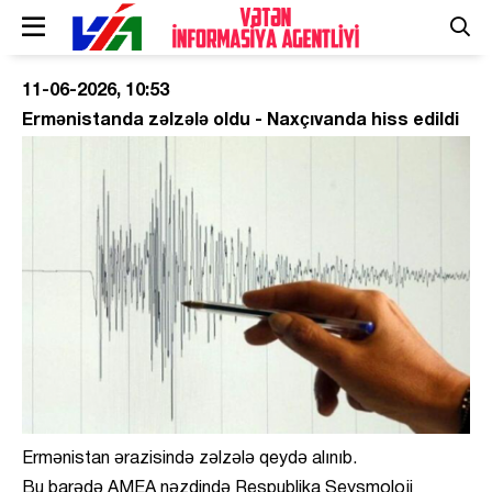
11-06-2026, 10:53
Ermənistanda zəlzələ oldu - Naxçıvanda hiss edildi
Ermənistan ərazisində zəlzələ qeydə alınıb.
Bu barədə AMEA nəzdində Respublika Seysmoloji