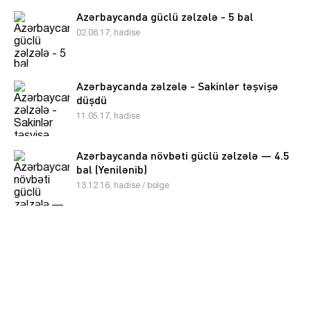
Azərbaycanda güclü zəlzələ - 5 bal
02.06.17, hadise
Azərbaycanda zəlzələ - Sakinlər təşvişə
düşdü
11.05.17, hadise
Azərbaycanda növbəti güclü zəlzələ — 4.5
bal (Yenilənib)
13.12.16, hadise / bolge