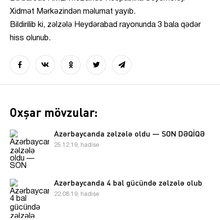
Xidmət Mərkəzindən məlumat yayıb.
Bildirilib ki, zəlzələ Heydərabad rayonunda 3 bala qədər
hiss olunub.
Oxşar mövzular:
Azərbaycanda zəlzələ oldu — SON DƏQİQƏ
25.12.19, hadise
Azərbaycanda 4 bal gücündə zəlzələ olub
22.08.19, hadise