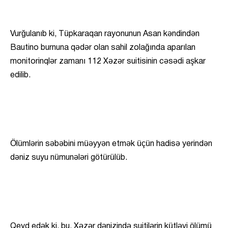
Vurğulanıb ki, Tüpkaraqan rayonunun Asan kəndindən
Bautino burnuna qədər olan sahil zolağında aparılan
monitorinqlər zamanı 112 Xəzər suitisinin cəsədi aşkar
edilib.
Ölümlərin səbəbini müəyyən etmək üçün hadisə yerindən
dəniz suyu nümunələri götürülüb.
Qeyd edək ki, bu, Xəzər dənizində suitilərin kütləvi ölümü