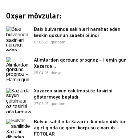
Oxşar mövzular:
Bakı bulvarında sakinləri narahat edən
kəskin qoxunun səbəbi bilindi
07.06.25, gundem
Alimlərdən qorxunc proqnoz - Həmin gün
Xəzərdə...
25.04.25, dunya
Xəzərdə suyun çəkilməsi öz təsirini
göstərməyə başladı
27.03.25, gundem
Bulvar sahilində Xəzərin dibindən 445 ton
ağırlığında üç gəmi korpusu çıxarılıb –
FOTOLAR