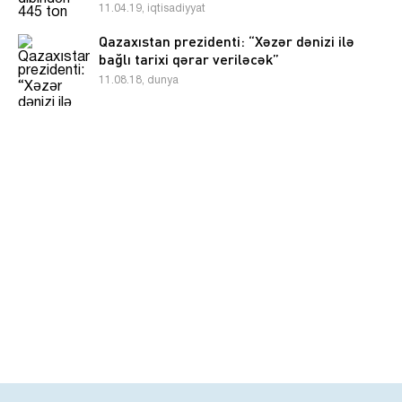
11.04.19, iqtisadiyyat
Qazaxıstan prezidenti: “Xəzər dənizi ilə
bağlı tarixi qərar veriləcək”
11.08.18, dunya