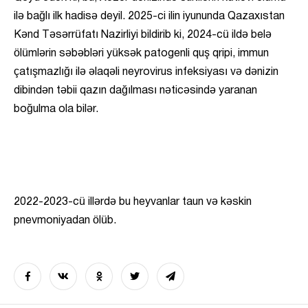
ilə bağlı ilk hadisə deyil. 2025-ci ilin iyununda Qazaxıstan
Kənd Təsərrüfatı Nazirliyi bildirib ki, 2024-cü ildə belə
ölümlərin səbəbləri yüksək patogenli quş qripi, immun
çatışmazlığı ilə əlaqəli neyrovirus infeksiyası və dənizin
dibindən təbii qazın dağılması nəticəsində yaranan
boğulma ola bilər.
2022-2023-cü illərdə bu heyvanlar taun və kəskin
pnevmoniyadan ölüb.