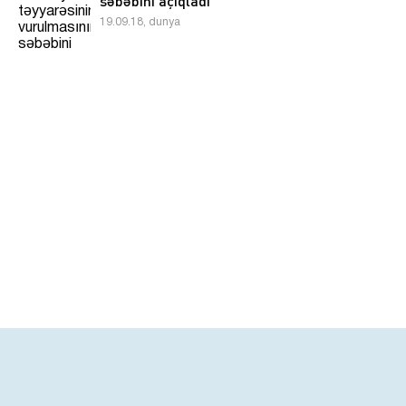
səbəbini açıqladı
19.09.18, dunya
Təsisçi və direktor: Şaban Ağazadə