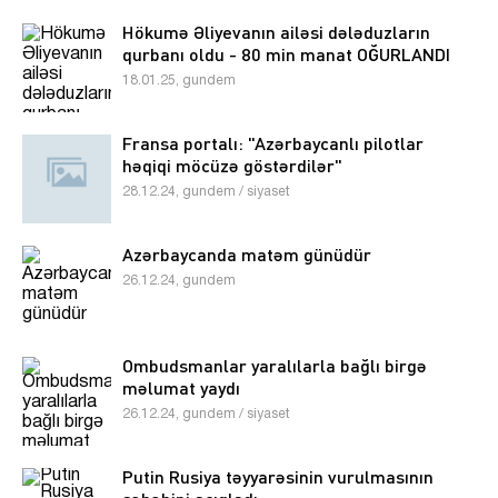
Hökumə Əliyevanın ailəsi dələduzların
qurbanı oldu - 80 min manat OĞURLANDI
18.01.25, gundem
Fransa portalı: "Azərbaycanlı pilotlar
həqiqi möcüzə göstərdilər"
28.12.24, gundem / siyaset
Azərbaycanda matəm günüdür
26.12.24, gundem
Ombudsmanlar yaralılarla bağlı birgə
məlumat yaydı
26.12.24, gundem / siyaset
Putin Rusiya təyyarəsinin vurulmasının