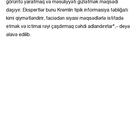
görüntü yaratmaq və məsuliyyəti gizlətmək məqsədi
daşıyır. Ekspertlər bunu Kremlin tipik informasiya təbliğatı
kimi qiymətləndirir, faciədən siyasi məqsədlərlə istifadə
etmək və ictimai rəyi çaşdırmaq cəhdi adlandırırlar",- deyə
əlavə edilib.