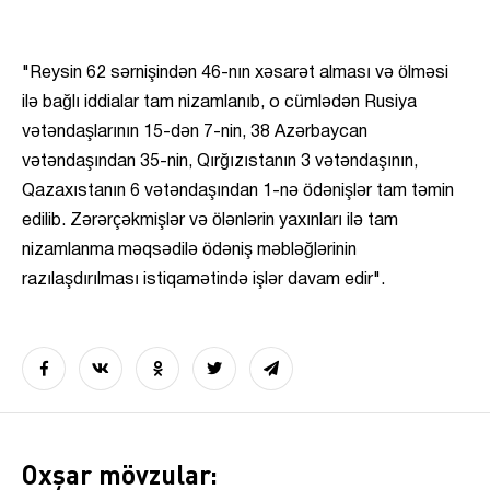
"Reysin 62 sərnişindən 46-nın xəsarət alması və ölməsi
ilə bağlı iddialar tam nizamlanıb, o cümlədən Rusiya
vətəndaşlarının 15-dən 7-nin, 38 Azərbaycan
vətəndaşından 35-nin, Qırğızıstanın 3 vətəndaşının,
Qazaxıstanın 6 vətəndaşından 1-nə ödənişlər tam təmin
edilib. Zərərçəkmişlər və ölənlərin yaxınları ilə tam
nizamlanma məqsədilə ödəniş məbləğlərinin
razılaşdırılması istiqamətində işlər davam edir".
Oxşar mövzular: