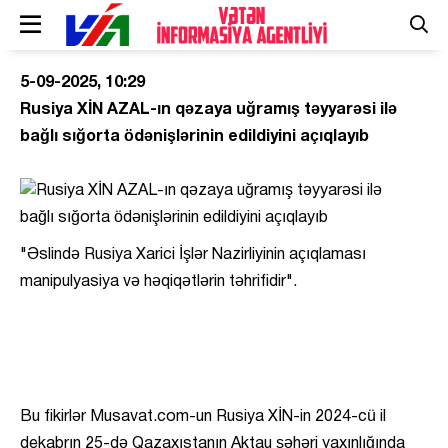
5-09-2025, 10:29
Rusiya XİN AZAL-ın qəzaya uğramış təyyarəsi ilə
bağlı sığorta ödənişlərinin edildiyini açıqlayıb
"Əslində Rusiya Xarici İşlər Nazirliyinin açıqlaması
manipulyasiya və həqiqətlərin təhrifidir".
Bu fikirlər Musavat.com-un Rusiya XİN-in 2024-cü il
dekabrın 25-də Qazaxıstanın Aktau şəhəri yaxınlığında