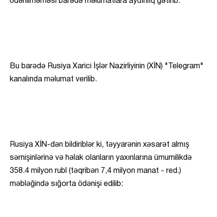
ödənilməməsi barədə məlumatlara aydınlıq gətirib.
Bu barədə Rusiya Xarici İşlər Nazirliyinin (XİN) "Telegram"
kanalında məlumat verilib.
Rusiya XİN-dən bildiriblər ki, təyyarənin xəsarət almış
sərnişinlərinə və həlak olanların yaxınlarına ümumilikdə
358.4 milyon rubl (təqribən 7,4 milyon manat - red.)
məbləğində sığorta ödənişi edilib: