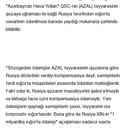
"Azərbaycan Hava Yolları" QSC-nin (AZAL) təyyarəsinin
qəzaya uğraması ilə bağlı Rusiya tərəfindən sığorta
vəsaitinin ödənilməsi barədə yaydığı məlumata şərhində
bildirilib:
"Sözügedən ödənişlər AZAL təyyarəsinin qəzasına görə
Rusiya dövlətinin verdiyi kompensasiya deyil, sərnişinlərin
fərdi sığorta müqavilələri əsasında ödənilən məbləğlərdir.
Fakt odur ki, Rusiya qəzanın məsuliyyətini qəbul etməyib
və birbaşa faciə üzrə kompensasiya ödəməyib. Yəni
ödənişlərin qaynağı sərnişinlərin şəxsi, təyyarənin isə
korporativ sığortasıdır. Buna görə də Rusiya XİN-in "1
milyardlıq sığorta ödənişi" açıqlaması sadəcə saxta