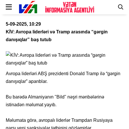
5-09-2025, 10:29
KİV: Avropa liderləri və Tramp arasında “gərgin
danışıqlar” baş tutub
Avropa liderləri ABŞ prezidenti Donald Tramp ilə “gərgin
danışıqlar” aparıblar.
Bu barədə Almaniyanın "Bild" nəşri mənbələrinə
istinadən məlumat yayıb.
Məlumata görə, avropalı liderlər Trampdan Rusiyaya
qarşı yeni sanksiyalar tətbiqini gözləmirlər.