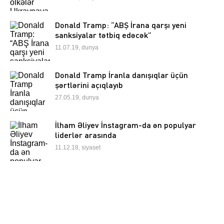
Donald Tramp: “ABŞ İrana qarşı yeni
sanksiyalar tətbiq edəcək”
11.07.19, dunya
Donald Tramp İranla danışıqlar üçün
şərtlərini açıqlayıb
27.05.19, dunya
İlham Əliyev İnstagram-da ən populyar
liderlər arasında
11.12.18, siyaset