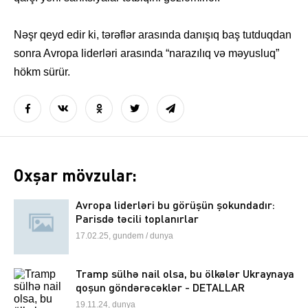
Nəşr qeyd edir ki, tərəflər arasında danışıq baş tutduqdan
sonra Avropa liderləri arasında “narazılıq və məyusluq”
hökm sürür.
Oxşar mövzular:
Avropa liderləri bu görüşün şokundadır:
Parisdə təcili toplanırlar
17.02.25, gundem / dunya
Tramp sülhə nail olsa, bu ölkələr Ukraynaya
qoşun göndərəcəklər - DETALLAR
19.11.24, dunya