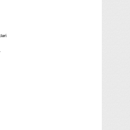
ləri
.