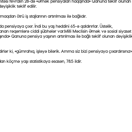
omitəsi fevralın 28-də «Əmək pensiyaları haqqında» Qanuna təklif olunan
şiklik təklif edilir.
qdan ötrü iş stajlarının artırılması ilə bağlıdır.
pensiyaya çıxır. İndi bu yaş həddini 65-ə qaldırırlar. Üstəlik,
nan rəqəmlərə ciddi şübhələr var.Milli Məclisin Əmək və sosial siyasət
da» Qanuna pensiya yaşının artırılması ilə bağlı təklif olunan dəyişiklik
irlər ki, «gümrahıq, işləyə bilərik. Amma siz bizi pensiyaya çıxardırsınız»
n köçmə yaşı statistikaya əsasən, 78.5 ildir.