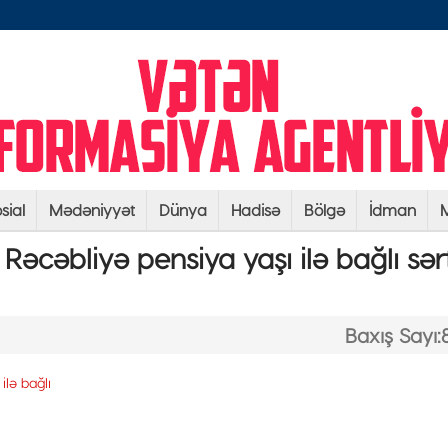
sial
Mədəniyyət
Dünya
Hadisə
Bölgə
İdman
M
cəbliyə pensiya yaşı ilə bağlı sər
Baxış Sayı: