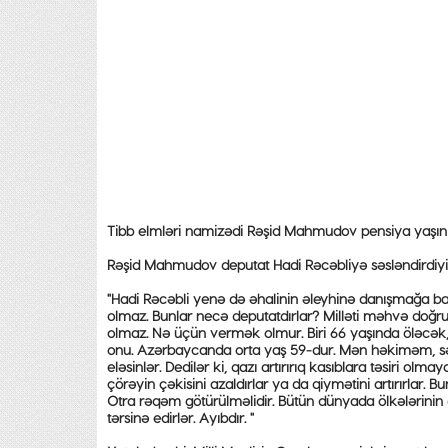
Tibb elmləri namizədi Rəşid Mahmudov pensiya yaşının a
Rəşid Mahmudov deputat Hadi Rəcəbliyə səsləndirdiyi fi
"Hadi Rəcəbli yenə də əhalinin əleyhinə danışmağa baş
olmaz. Bunlar necə deputatdırlar? Milləti məhvə doğru 
olmaz. Nə üçün vermək olmur. Biri 66 yaşında öləcək, bi
onu. Azərbaycanda orta yaş 59-dur. Mən həkiməm, sən k
eləsinlər. Dedilər ki, qazı artırırıq kasıblara təsiri 
çörəyin çəkisini azaldırlar ya da qiymətini artırırlar. 
Otra rəqəm götürülməlidir. Bütün dünyada ölkələrinin de
tərsinə edirlər. Ayıbdır. "