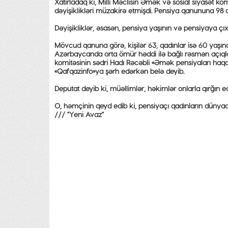
Xatırladaq ki, Milli Məclisin Əmək və sosial siyasət k
dəyişiklikləri müzakirə etmişdi. Pensiya qanununa 98 dəyi
Dəyişikliklər, əsasən, pensiya yaşının və pensiyaya çıxma
Mövcud qanuna görə, kişilər 63, qadınlar isə 60 yaşında 
Azərbaycanda orta ömür həddi ilə bağlı rəsmən açıqla
komitəsinin sədri Hadı Rəcəbli «Əmək pensiyaları haqqın
«Qafqazinfo»ya şərh edərkən belə deyib.
Deputat deyib ki, müəllimlər, həkimlər onlarla qırğın ed
O, həmçinin qeyd edib ki, pensiyaçı qadınların dünyada
/// "Yeni Avaz"