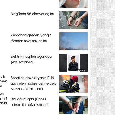
Bir gündə 55 cinayət açıldı
Zərdabda qəsdən yanğın
törədən şəxs saxlanıldı
Elektrik naqilləri oğurlayan
şəxs saxlanıldı
tmək
Səbaildə obyekt yanır, FHN
ermək
qüvvələri hadisə yerinə cəlb
ı
olundu - YENİLƏNDİ
 ya
ırmı?
DİN oğurluqda şübhəli
ısını
bilinən iki nəfəri saxladı