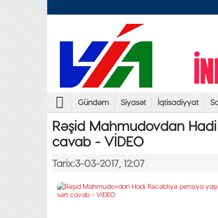
Gündəm
Siyasət
İqtisadiyyat
So
Rəşid Mahmudovdan Hadi Rə
cavab - VİDEO
Tarix:3-03-2017, 12:07