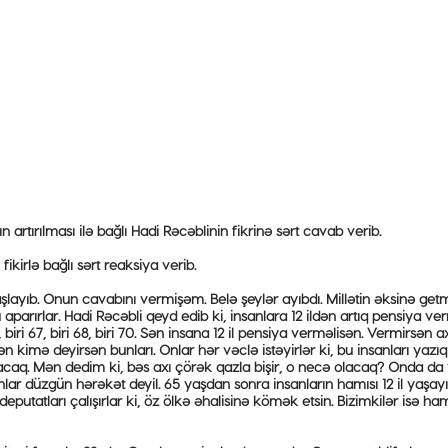
rtırılması ilə bağlı Hadi Rəcəblinin fikrinə sərt cavab verib.
kirlə bağlı sərt reaksiya verib.
layıb. Onun cavabını vermişəm. Belə şeylər ayıbdı. Millətin əksinə ge
aparırlar. Hadi Rəcəbli qeyd edib ki, insanlara 12 ildən artıq pensiya v
ri 67, biri 68, biri 70. Sən insana 12 il pensiya verməlisən. Vermirsən ax
imə deyirsən bunları. Onlar hər vəclə istəyirlər ki, bu insanları yazıq
olmayacaq. Mən dedim ki, bəs axı çörək qazla bişir, o necə olacaq? Onda da
Bunlar düzgün hərəkət deyil. 65 yaşdan sonra insanların hamısı 12 il yaşay
putatları çalışırlar ki, öz ölkə əhalisinə kömək etsin. Bizimkilər isə ham