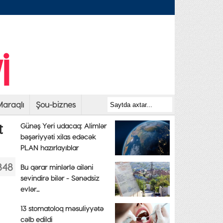
araqlı
Şou-biznes
t
Günəş Yeri udacaq: Alimlər
bəşəriyyəti xilas edəcək
PLAN hazırlayıblar
848
Bu qərar minlərlə ailəni
sevindirə bilər - Sənədsiz
evlər...
13 stomatoloq məsuliyyətə
cəlb edildi