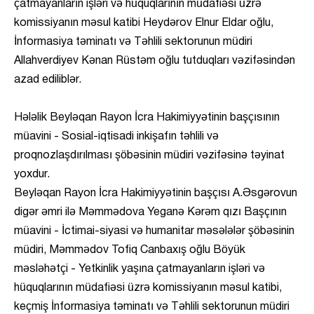
çatmayanların işləri və hüquqlarının müdafiəsi üzrə
komissiyanın məsul katibi Heydərov Elnur Eldar oğlu,
İnformasiya təminatı və Təhlili sektorunun müdiri
Allahverdiyev Kənan Rüstəm oğlu tutduqları vəzifəsindən
azad ediliblər.
Hələlik Beyləqan Rayon İcra Hakimiyyətinin başçısının
müavini - Sosial-iqtisadi inkişafın təhlili və
proqnozlaşdırılması şöbəsinin müdiri vəzifəsinə təyinat
yoxdur.
Beyləqan Rayon İcra Hakimiyyətinin başçısı A.Əsgərovun
digər əmri ilə Məmmədova Yeganə Kərəm qızı Başçının
müavini - İctimai-siyasi və humanitar məsələlər şöbəsinin
müdiri, Məmmədov Tofiq Canbaxış oğlu Böyük
məsləhətçi - Yetkinlik yaşına çatmayanların işləri və
hüquqlarının müdafiəsi üzrə komissiyanın məsul katibi,
keçmiş İnformasiya təminatı və Təhlili sektorunun müdiri