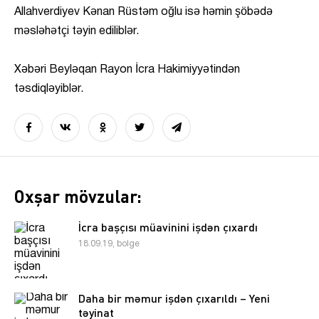
Allahverdiyev Kənan Rüstəm oğlu isə həmin şöbədə
məsləhətçi təyin ediliblər.
Xəbəri Beyləqan Rayon İcra Hakimiyyətindən
təsdiqləyiblər.
Oxşar mövzular:
İcra başçısı müavinini işdən çıxardı
18.09.19, bolge
Daha bir məmur işdən çıxarıldı – Yeni
təyinat