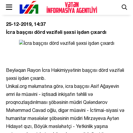
25-12-2019, 14:37
İcra başçısı dörd vəzifəli şəxsi işdən çıxardı
Beyləqan Rayon İcra Hakimiyyətinin başçısı dörd vəzifəli
şəxsi işdən çıxarıb.
Unikal.org məlumatına görə, icra başçısı Asif Ağayevin
əmri ilə müavini - iqtisadi inkişafın təhlili və
proqnozlaşdırılması şöbəsinin müdiri Qələndərov
Məhəmməd Cavad oğlu, digər müavini - İctimai-siyasi və
humanitar məsələlər şöbəsinin müdiri Mirzəyeva Aytən
Hidayət qızı, Böyük məsləhətçi - Yetkinlik yaşına