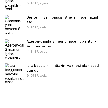
04.10.18, siyaset
Gəncənin yeni başçısı 8 nəfəri işdən azad
etdi
04.10.18, sosial
Azərbaycanda 3 məmur işdən çıxarıldı -
Yeni təyinatlar
11.11.17, bolge
İcra başçısının müavini vəzifəsindən azad
olundu
24.05.17, sosial