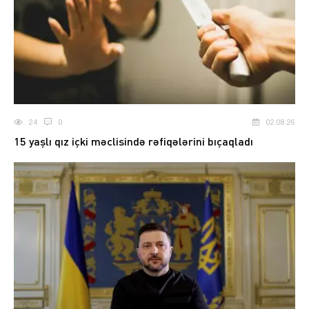
24
0
02.08.26
15 yaşlı qız içki məclisində rəfiqələrini bıçaqladı