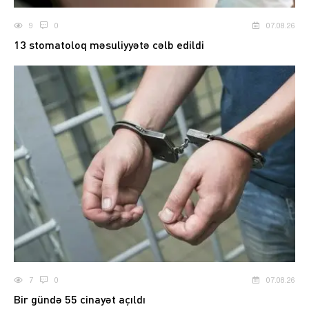
9
0
07.08.26
13 stomatoloq məsuliyyətə cəlb edildi
7
0
07.08.26
Bir gündə 55 cinayət açıldı