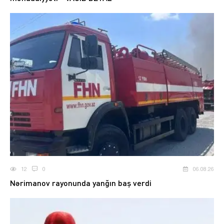
12
0
06.08.26
Nərimanov rayonunda yanğın baş verdi