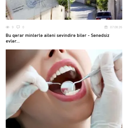
9
0
07.08.26
Bu qərar minlərlə ailəni sevindirə bilər - Sənədsiz
evlər...