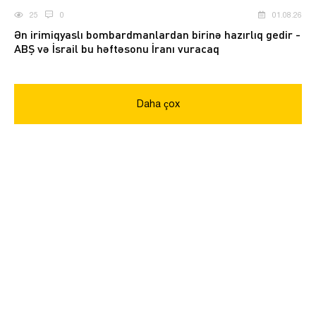
25
0
01.08.26
Ən irimiqyaslı bombardmanlardan birinə hazırlıq gedir -
ABŞ və İsrail bu həftəsonu İranı vuracaq
Daha çox