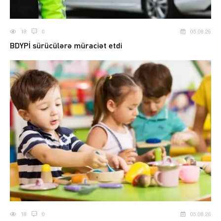
18
0
05.08.26
BDYPİ sürücülərə müraciət etdi
18
0
05.08.26