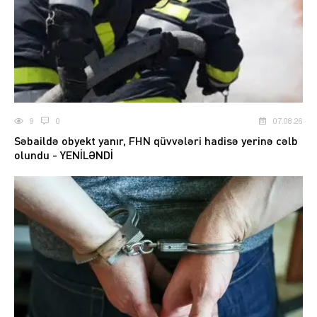
9
0
07.08.26
Səbaildə obyekt yanır, FHN qüvvələri hadisə yerinə cəlb
olundu - YENİLƏNDİ