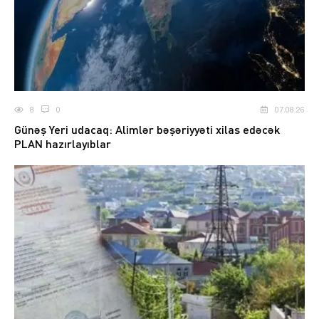
8
0
07.08.26
Günəş Yeri udacaq: Alimlər bəşəriyyəti xilas edəcək
PLAN hazırlayıblar