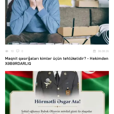
10
0
06.08.26
Maqnit qasırğaları kimlər üçün təhlükəlidir? - Həkimdən
XƏBƏRDARLIQ