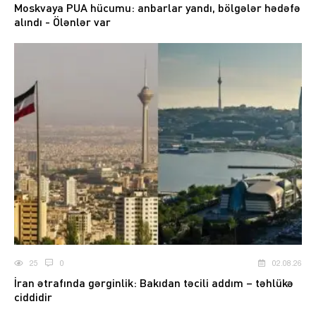
Moskvaya PUA hücumu: anbarlar yandı, bölgələr hədəfə
alındı - Ölənlər var
25
0
02.08.26
İran ətrafında gərginlik: Bakıdan təcili addım – təhlükə
ciddidir