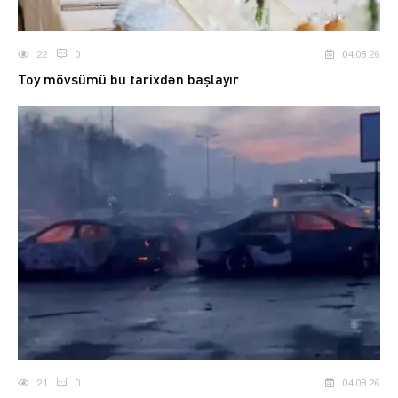
22
0
04.08.26
Toy mövsümü bu tarixdən başlayır
21
0
04.08.26