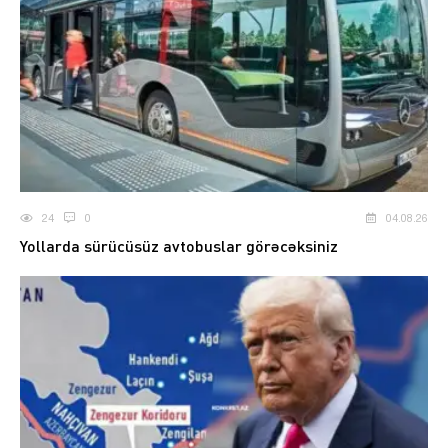
24
0
04.08.26
Yollarda sürücüsüz avtobuslar görəcəksiniz