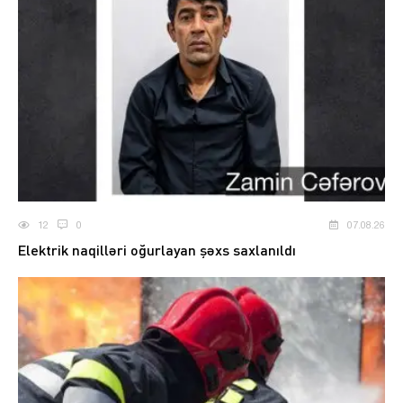
12
0
07.08.26
Elektrik naqilləri oğurlayan şəxs saxlanıldı