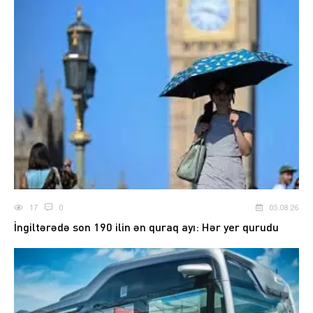
17
0
05.08.26
İngiltərədə son 190 ilin ən quraq ayı: Hər yer qurudu