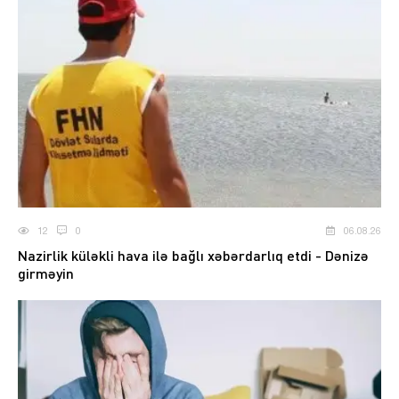
12
0
06.08.26
Nazirlik küləkli hava ilə bağlı xəbərdarlıq etdi - Dənizə
girməyin