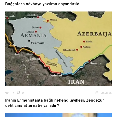
Bağçalara növbəyə yazılma dayandırıldı
17
0
05.08.26
İranın Ermənistanla bağlı nəhəng layihəsi: Zəngəzur
dəhlizinə alternativ yaradır?