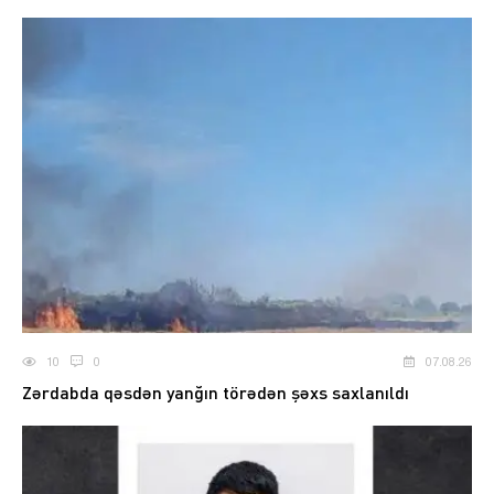
10
0
07.08.26
Zərdabda qəsdən yanğın törədən şəxs saxlanıldı