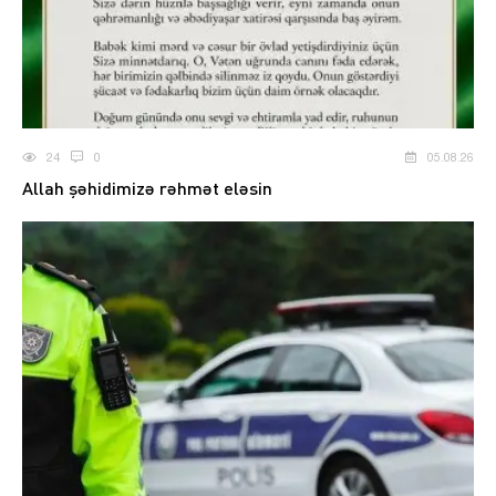
24
0
05.08.26
Allah şəhidimizə rəhmət eləsin