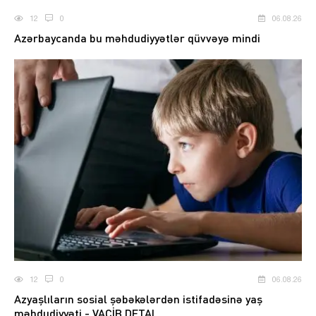
12
0
06.08.26
Azərbaycanda bu məhdudiyyətlər qüvvəyə mindi
12
0
06.08.26
Azyaşlıların sosial şəbəkələrdən istifadəsinə yaş
məhdudiyyəti - VACİB DETAL