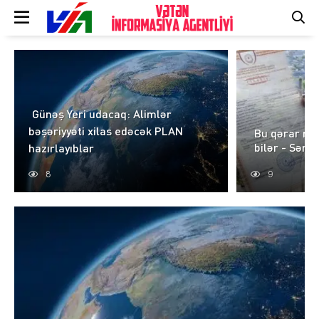
Günəş Yeri udacaq: Alimlər
bəşəriyyəti xilas edəcək PLAN
Bu qərar min
bilər - Sənəd
hazırlayıblar
8
9