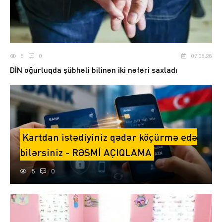
8
0
07.08.26
DİN oğurluqda şübhəli bilinən iki nəfəri saxladı
Kartdan istədiyiniz qədər köçürmə edə
bilərsiniz - RƏSMİ AÇIQLAMA
5
0