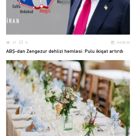
21
0
04.08.26
ABŞ-dan Zəngəzur dəhlizi həmləsi: Pulu ikiqat artırdı