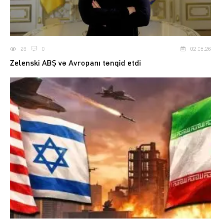
26
0
02.08.26
Zelenski ABŞ və Avropanı tənqid etdi